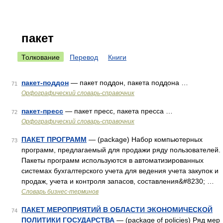
пакет
Толкование
Перевод
Книги
пакет-поддон
— пакет поддон, пакета поддона …
71
Орфографический словарь-справочник
пакет-пресс
— пакет пресс, пакета пресса …
72
Орфографический словарь-справочник
ПАКЕТ ПРОГРАММ
— (package) Набор компьютерных
73
программ, предлагаемый для продажи ряду пользователей.
Пакеты программ используются в автоматизированных
системах бухгалтерского учета для ведения учета закупок и
продаж, учета и контроля запасов, составления&#8230; …
Словарь бизнес-терминов
ПАКЕТ МЕРОПРИЯТИЙ В ОБЛАСТИ ЭКОНОМИЧЕСКОЙ
74
ПОЛИТИКИ ГОСУДАРСТВА
— (package of policies) Ряд мер