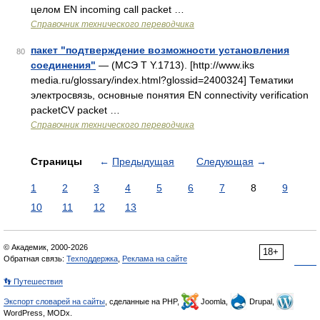
целом EN incoming call packet …
Справочник технического переводчика
пакет "подтверждение возможности установления
80
соединения"
— (МСЭ Т Y.1713). [http://www.iks
media.ru/glossary/index.html?glossid=2400324] Тематики
электросвязь, основные понятия EN connectivity verification
packetCV packet …
Справочник технического переводчика
Страницы
←
Предыдущая
Следующая
→
1
2
3
4
5
6
7
8
9
10
11
12
13
© Академик, 2000-2026
18+
Обратная связь:
Техподдержка
,
Реклама на сайте
👣 Путешествия
Экспорт словарей на сайты
, сделанные на PHP,
Joomla,
Drupal,
WordPress, MODx.